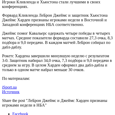
Игроки Кливленда и Хьюстона стали лучшими в своих
конференциях.
Форвард Кливленда ЛеБрон Джеймс и защитник Хьюстона
Джеймс Харден признаны игроками недели в Восточной и
Западной конференциях НБА
соответственно.
Джеймс помог Кавальерс одержать четыре победы в четырех
матчах. Средние показатели форварда составили 27,3 очка, 8,3
подбора и 9,0 передачи. В каждом матчей ЛеБрон собирал по
дабл-даблу.
Рокетс Хардена завершили минувшую неделю с результатом
3-0. Защитник набирал 34,0 очка, 7,3 подбора и 9,0 передачи в
среднем за игру. В целом Харден оформил два дабл-дабла и
только в одном матче набрал меньше 30 очков.
По материалам:
iSport.ua
Источник
Share the post "ЛеБрон Джеймс и Джеймс Харден признаны
игроками недели в НБА"
Facebook