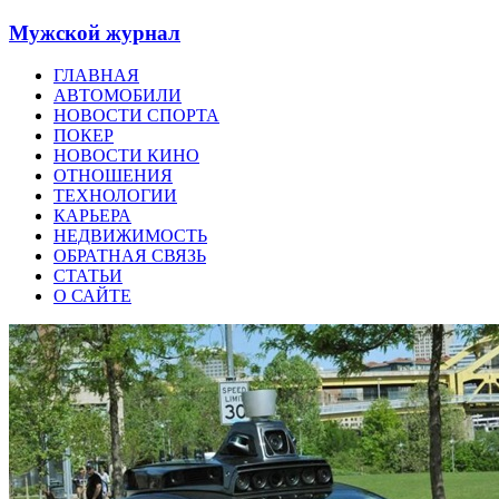
Мужской журнал
ГЛАВНАЯ
АВТОМОБИЛИ
НОВОСТИ СПОРТА
ПОКЕР
НОВОСТИ КИНО
ОТНОШЕНИЯ
ТЕХНОЛОГИИ
КАРЬЕРА
НЕДВИЖИМОСТЬ
ОБРАТНАЯ СВЯЗЬ
СТАТЬИ
О САЙТЕ