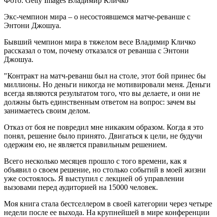
Фото: Getty Images Владимир Кличко
Экс-чемпион мира – о несостоявшемся матче-реванше с
Энтони Джошуа.
Бывший чемпион мира в тяжелом весе Владимир Кличко
рассказал о том, почему отказался от реванша с Энтони
Джошуа.
"Контракт на
матч-реванш был на столе, этот бой принес бы
миллионы. Но деньги никогда не мотивировали меня. Деньги
всегда являются результатом того, что вы делаете, и они не
должны быть единственным ответом на вопрос: зачем вы
занимаетесь своим делом.
Отказ от боя не повредил мне никаким образом. Когда я это
понял, решение было принято. Двигаться к цели, не будучи
одержим ею, не является правильным решением.
Всего несколько месяцев прошло с того времени, как я
объявил о своем решение, но столько событий в моей жизни
уже состоялось. Я выступил с лекцией об управлении
вызовами перед аудиторией на 15000 человек.
Моя книга стала бестселлером в своей категории через четыре
недели после ее выхода. На крупнейшей в мире конференции