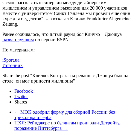
я смог рассказать о синергии между дизайнерским
мышлением и управлением вызовами для 20 000 участников.
Вместе с университетом Санкт-Галлена мы провели еще один
курс для студентов", – рассказал Кличко Frankfurter Allgemeine
Zeitung.
Ранее сообщалось, что пятый раунд боя Кличко – Джошуа
назван лучшим
по версии ESPN.
По материалам:
iSport.ua
Источник
Share the post "Кличко: Контракт на реванш с Джошуа был на
столе, он мог принести миллионы"
Facebook
Twitter
Shares
←
МОК одобрил форму для сборной России: без
триколора и герба
НХЛ: Рейнджерс по буллитам проиграли Детройту,
поражение Питтсбурга
→