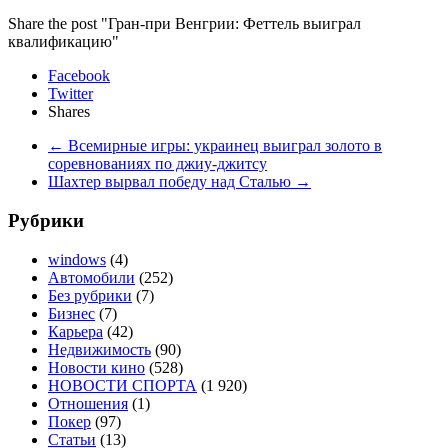
Share the post "Гран-при Венгрии: Феттель выиграл
квалификацию"
Facebook
Twitter
Shares
←
Всемирные игры: украинец выиграл золото в
соревнованиях по джиу-джитсу
Шахтер вырвал победу над Сталью
→
Рубрики
windows
(4)
Автомобили
(252)
Без рубрики
(7)
Бизнес
(7)
Карьера
(42)
Недвижимость
(90)
Новости кино
(528)
НОВОСТИ СПОРТА
(1 920)
Отношения
(1)
Покер
(97)
Статьи
(13)