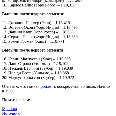
9. Стоффель Вандорн (Макларен) – 1.17,894
10. Карлос Сайнс (Торо Россо) – 1.18,311
Выбыли после второго сегмента:
11. Джолион Палмер (Рено) – 1.18,415
12. Эстебан Окон (Форс-Индия) – 1.18,495
13. Даниил Квят (Торо Россо) – 1.18,538
14. Серхио Перес (Форс-Индия) – 1.18,639
15. Ромен Грожан (Хаас) – 1.18,771
Выбыли после первого сегмента:
16. Кевин Магнуссен (Хаас) – 1.19,095
17. Ланс Стролл (Уильямс) – 1.19,102
18. Паскаль Верляйн (Заубер) – 1.19,839
19. Пол ди Реста (Уильямс) – 1.19,868
20. Маркус Эрикссон (Заубер) – 1.19,972
Отметим, что гонка
пройдет
в воскресенье, 30 июля. Начало –
в 15:00.
По материалам:
iSport.ua
Источник