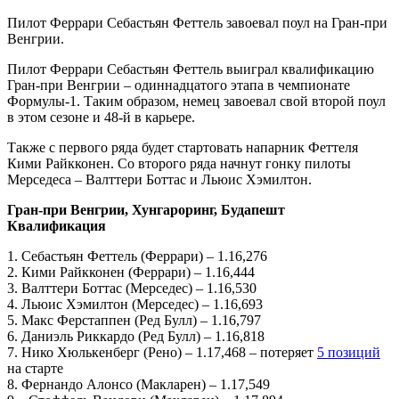
Пилот Феррари Себастьян Феттель завоевал поул на Гран-при
Венгрии.
Пилот Феррари Себастьян Феттель выиграл квалификацию
Гран-при Венгрии – одиннадцатого этапа
в чемпионате
Формулы-1. Таким образом, немец завоевал свой второй поул
в этом сезоне и 48-й в карьере.
Также с первого ряда будет стартовать напарник Феттеля
Кими Райкконен. Со второго ряда начнут гонку пилоты
Мерседеса – Валттери Боттас и Льюис Хэмилтон.
Гран-при Венгрии, Хунгароринг, Будапешт
Квалификация
1. Себастьян Феттель (Феррари) – 1.16,276
2. Кими Райкконен (Феррари) – 1.16,444
3. Валттери Боттас (Мерседес) – 1.16,530
4. Льюис Хэмилтон (Мерседес) – 1.16,693
5. Макс Ферстаппен (Ред Булл) – 1.16,797
6. Даниэль Риккардо (Ред Булл) – 1.16,818
7. Нико Хюлькенберг (Рено) – 1.17,468 – потеряет
5 позиций
на старте
8. Фернандо Алонсо (Макларен) – 1.17,549