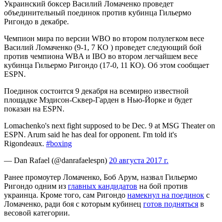
Украинский боксер Василий Ломаченко проведет
объединительный поединок против кубинца Гильермо
Ригондо в декабре.
Чемпион мира по версии WBO во втором полулегком весе
Василий Ломаченко (9-1, 7 КО
) проведет следующий бой
против чемпиона WBA и IBO во втором легчайшем весе
кубинца Гильермо Ригондо (17-0, 11 КО). Об этом сообщает
ESPN.
Поединок состоится 9 декабря на всемирно известной
площадке Мэдисон-Сквер-Гарден в Нью-Йорке и будет
показан на ESPN.
Lomachenko's next fight supposed to be Dec. 9 at MSG Theater on
ESPN. Arum said he has deal for opponent. I'm told it's
Rigondeaux.
#boxing
— Dan Rafael (@danrafaelespn)
20 августа 2017 г.
Ранее промоутер Ломаченко, Боб Арум, назвал Гильермо
Ригондо одним из
главных кандидатов
на бой против
украинца. Кроме того, сам Ригондо
намекнул на поединок
с
Ломаченко, ради боя с которым кубинец
готов подняться
в
весовой категории.