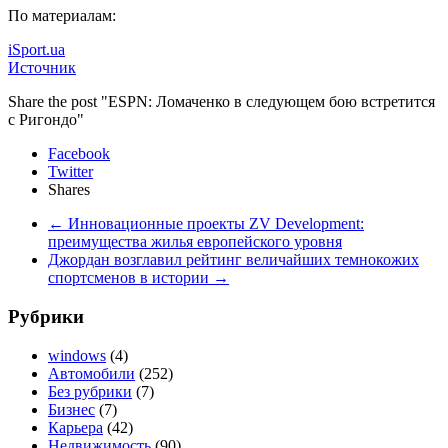
По материалам:
iSport.ua
Источник
Share the post "ESPN: Ломаченко в следующем бою встретится
с Ригондо"
Facebook
Twitter
Shares
←
Инновационные проекты ZV Development:
преимущества жилья европейского уровня
Джордан возглавил рейтинг величайших темнокожих
спортсменов в истории
→
Рубрики
windows
(4)
Автомобили
(252)
Без рубрики
(7)
Бизнес
(7)
Карьера
(42)
Недвижимость
(90)