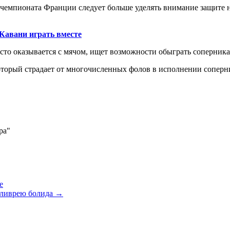
 чемпионата Франции следует больше уделять внимание защите
Кавани играть вместе
сто оказывается с мячом, ищет возможности обыграть соперника
 который страдает от многочисленных фолов в исполнении сопер
ра"
е
л ливрею болида
→