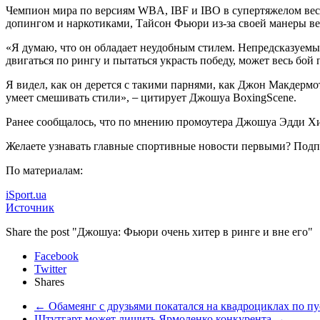
Чемпион мира по версиям WBA, IBF и IBO в супертяжелом вес
допингом и наркотиками, Тайсон Фьюри из-за своей манеры в
«Я думаю, что он обладает неудобным стилем. Непредсказуемым.
двигаться по рингу и пытаться украсть победу, может весь бой 
Я видел, как он дерется с такими парнями, как Джон Макдермот
умеет смешивать стили»,
–
цитирует Джошуа BoxingScene.
Ранее сообщалось, что по мнению промоутера Джошуа Эдди Х
Желаете узнавать главные спортивные новости первыми? Подп
По материалам:
iSport.ua
Источник
Share the post "Джошуа: Фьюри очень хитер в ринге и вне его"
Facebook
Twitter
Shares
←
Обамеянг с друзьями покатался на квадроциклах по п
Штутгарт может лишить Ярмоленко конкурента
→