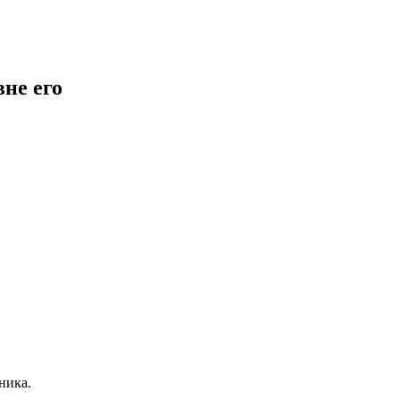
не его
ника.