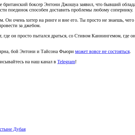
е британский боксер Энтони Джошуа заявил, что бывший облада
ести поединок способен доставить проблемы любому сопернику.
 Он очень хитер на ринге и вне его. Ты просто не знаешь, чего 
провести за джебом.
, где он просто пытался драться, со Cтивом Каннингемом, где он
ирна, бой Энтони и Тайсона Фьюри
может вовсе не состояться
.
исывайтесь на наш канал в
Telegram
!
устыне Дубая