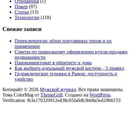
Отношения
(1)
Покер
(97)
Статьи
(13)
Технологии
(118)
Свежие записи
Переключатели: обзор популярных типов и их
применение
Советы по правильному оформлению купли-продажи
недвижимости
Пароконвектомат в общепите и дома
Как выбрать идеальный мужской костюм – 5 правил
Гидравлические тележки в Рывок: доступность и
удобство
Копирайт © 2026
Мужской журнал
. Все права защищены.
Тема ColorMag от
ThemeGrill
. Создано на
WordPress
.
Verification: fb3a170320912ed38c65fa0db3bb8a5ed1866153