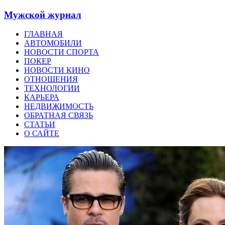
Мужской журнал
ГЛАВНАЯ
АВТОМОБИЛИ
НОВОСТИ СПОРТА
ПОКЕР
НОВОСТИ КИНО
ОТНОШЕНИЯ
ТЕХНОЛОГИИ
КАРЬЕРА
НЕДВИЖИМОСТЬ
ОБРАТНАЯ СВЯЗЬ
СТАТЬИ
О САЙТЕ