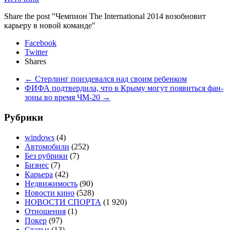
Share the post "Чемпион The International 2014 возобновит
карьеру в новой команде"
Facebook
Twitter
Shares
←
Стерлинг поиздевался над своим ребенком
ФИФА подтвердила, что в Крыму могут появиться фан-
зоны во время ЧМ-20
→
Рубрики
windows
(4)
Автомобили
(252)
Без рубрики
(7)
Бизнес
(7)
Карьера
(42)
Недвижимость
(90)
Новости кино
(528)
НОВОСТИ СПОРТА
(1 920)
Отношения
(1)
Покер
(97)
Статьи
(13)