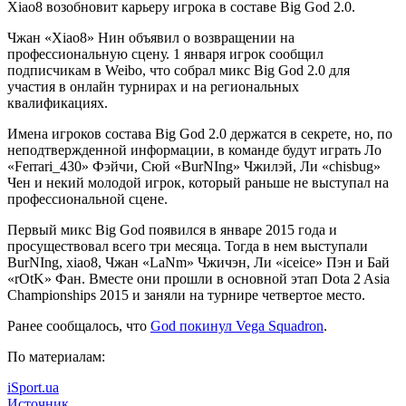
Xiao8 возобновит карьеру игрока в составе Big God 2.0.
Чжан «Xiao8» Нин объявил о возвращении на
профессиональную сцену. 1 января игрок сообщил
подписчикам в Weibo, что собрал микс Big God 2.0 для
участия в онлайн турнирах и
на региональных
квалификациях.
Имена игроков состава Big God 2.0 держатся в секрете, но, по
неподтвержденной информации, в команде будут играть Ло
«Ferrari_430» Фэйчи, Сюй «BurNIng» Чжилэй, Ли «chisbug»
Чен и некий молодой игрок, который раньше не выступал на
профессиональной сцене.
Первый микс Big God появился в январе 2015 года и
просуществовал всего три месяца. Тогда в нем выступали
BurNIng, xiao8, Чжан «LaNm» Чжичэн, Ли «iceice» Пэн и Бай
«rOtK» Фан. Вместе они прошли в основной этап Dota 2 Asia
Championships 2015 и заняли на турнире четвертое место.
Ранее сообщалось, что
God покинул Vega Squadron
.
По материалам:
iSport.ua
Источник