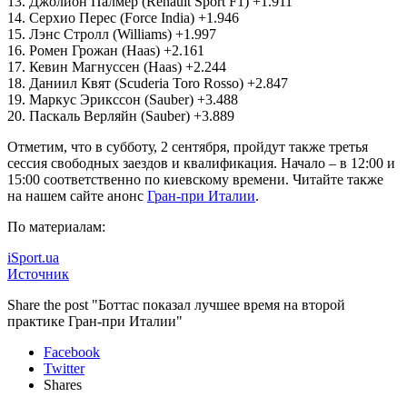
13. Джолион Палмер (Renault Sport F1) +1.911
14. Серхио Перес (Force India) +1.946
15. Лэнс Стролл (Williams) +1.997
16. Ромен Грожан (Haas) +2.161
17. Кевин Магнуссен (Haas) +2.244
18. Даниил Квят (Scuderia Toro Rosso) +2.847
19. Маркус Эрикссон (Sauber) +3.488
20. Паскаль Верляйн (Sauber) +3.889
Отметим, что в субботу, 2 сентября, пройдут также третья
сессия свободных заездов и квалификация. Начало – в 12:00 и
15:00 соответственно по киевскому времени. Читайте также
на нашем сайте анонс
Гран-при Италии
.
По материалам:
iSport.ua
Источник
Share the post "Боттас показал лучшее время на второй
практике Гран-при Италии"
Facebook
Twitter
Shares