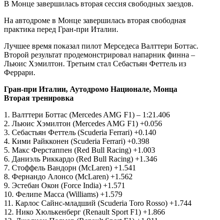
В Монце завершилась вторая сессия свободных заездов.
На автодроме в Монце завершилась вторая свободная
практика перед Гран-при Италии.
Лучшее время показал пилот Мерседеса Валттери
Боттас.
Второй результат продемонстрировал напарник финна –
Льюис Хэмилтон. Третьим стал Себастьян Феттель из
Феррари.
Гран-при Италии, Аутодромо Национале, Монца
Вторая тренировка
1. Валттери Боттас (Mercedes AMG F1) – 1:21.406
2. Льюис Хэмилтон (Mercedes AMG F1) +0.056
3. Себастьян Феттель (Scuderia Ferrari) +0.140
4. Кими Райкконен (Scuderia Ferrari) +0.398
5. Макс Ферстаппен (Red Bull Racing) +1.003
6. Даниэль Риккардо (Red Bull Racing) +1.346
7. Стоффель Вандорн (McLaren) +1.541
8. Фернандо Алонсо (McLaren) +1.562
9. Эстебан Окон (Force India) +1.571
10. Фелипе Масса (Williams) +1.579
11. Карлос Сайнс-младший (Scuderia Toro Rosso) +1.744
12. Нико Хюлькенберг (Renault Sport F1) +1.866