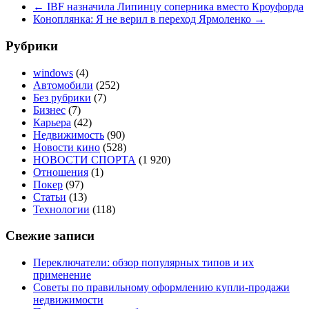
←
IBF назначила Липинцу соперника вместо Кроуфорда
Коноплянка: Я не верил в переход Ярмоленко
→
Рубрики
windows
(4)
Автомобили
(252)
Без рубрики
(7)
Бизнес
(7)
Карьера
(42)
Недвижимость
(90)
Новости кино
(528)
НОВОСТИ СПОРТА
(1 920)
Отношения
(1)
Покер
(97)
Статьи
(13)
Технологии
(118)
Свежие записи
Переключатели: обзор популярных типов и их
применение
Советы по правильному оформлению купли-продажи
недвижимости