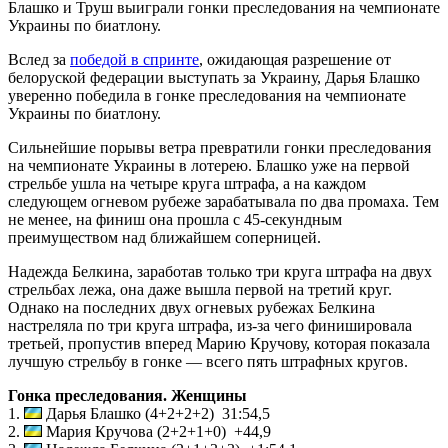
Блашко и Труш выиграли гонки преследования на чемпионате
Украины по биатлону.
Вслед за
победой в спринте
, ожидающая разрешение от
белоруской федерации выступать за Украину, Дарья Блашко
уверенно победила в гонке преследования на чемпионате
Украины по биатлону.
Сильнейшие порывы ветра превратили гонки преследования
на чемпионате Украины в лотерею. Блашко уже на первой
стрельбе ушла на четыре круга штрафа, а на каждом
следующем огневом рубеже зарабатывала по два промаха. Тем
не менее, на финиш она прошла с 45-секундным
преимуществом над ближайшем соперницей.
Надежда Белкина, заработав только три круга штрафа на двух
стрельбах лежа, она даже вышла первой на третий круг.
Однако на последних двух огневых рубежах Белкина
настреляла по три круга штрафа, из-за чего финишировала
третьей, пропустив вперед Марию Кручову, которая показала
лучшую стрельбу в гонке — всего пять штрафных кругов.
Гонка преследования. Женщины
1.
Дарья Блашко (4+2+2+2) 31:54,5
2.
Мария Кручова (2+2+1+0) +44,9