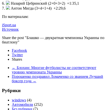
6.
Назарий Цебринский (2+0+3+2) +1:35,1
7.
Антон Мигда (3+4+1+4) +2:29,6
По материалам:
iSport.ua
Источник
Share the post "Блашко — двукратная чемпионка Украины по
биатлону"
Facebook
Twitter
Shares
←
Блохин: Многие футболисты не соответствуют
уровню чемпионата Украины
Порошенко поздравил Ломаченко со званием Лучший
боксер года
→
Рубрики
windows
(4)
Автомобили
(252)
Без рубрики
(7)