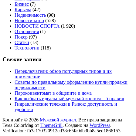
Бизнес
(7)
Карьера
(42)
Недвижимость
(90)
Новости кино
(528)
НОВОСТИ СПОРТА
(1 920)
Отношения
(1)
Покер
(97)
Статьи
(13)
Технологии
(118)
Свежие записи
Переключатели: обзор популярных типов и их
применение
Советы по правильному оформлению купли-продажи
недвижимости
Пароконвектомат в общепите и дома
Как выбрать идеальный мужской костюм – 5 правил
Гидравлические тележки в Рывок: доступность и
удобство
Копирайт © 2026
Мужской журнал
. Все права защищены.
Тема ColorMag от
ThemeGrill
. Создано на
WordPress
.
Verification: fb3a170320912ed38c65fa0db3bb8a5ed1866153