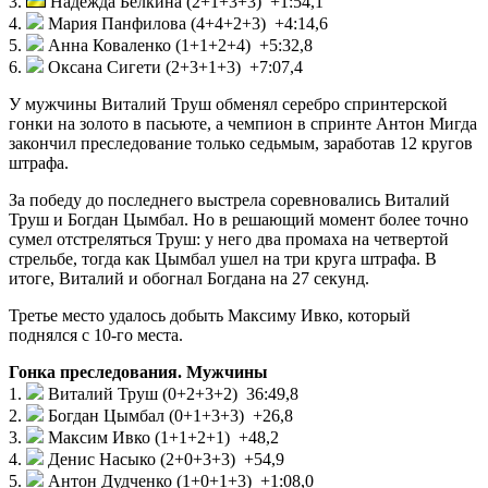
3.
Надежда Белкина (2+1+3+3) +1:54,1
4.
Мария Панфилова (4+4+2+3) +4:14,6
5.
Анна Коваленко (1+1+2+4) +5:32,8
6.
Оксана Сигети (2+3+1+3) +7:07,4
У мужчины Виталий Труш обменял серебро спринтерской
гонки на золото в пасьюте, а чемпион в спринте Антон Мигда
закончил преследование только седьмым, заработав 12 кругов
штрафа.
За победу до последнего выстрела соревновались Виталий
Труш и Богдан Цымбал. Но в решающий момент более точно
сумел отстреляться Труш: у него два промаха на четвертой
стрельбе, тогда как Цымбал ушел на три круга штрафа. В
итоге, Виталий и обогнал Богдана на 27 секунд.
Третье место удалось добыть Максиму Ивко, который
поднялся с 10-го места.
Гонка преследования. Мужчины
1.
Виталий Труш (0+2+3+2) 36:49,8
2.
Богдан Цымбал (0+1+3+3) +26,8
3.
Максим Ивко (1+1+2+1) +48,2
4.
Денис Насыко (2+0+3+3) +54,9
5.
Антон Дудченко (1+0+1+3) +1:08,0