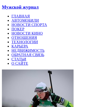
Мужской журнал
ГЛАВНАЯ
АВТОМОБИЛИ
НОВОСТИ СПОРТА
ПОКЕР
НОВОСТИ КИНО
ОТНОШЕНИЯ
ТЕХНОЛОГИИ
КАРЬЕРА
НЕДВИЖИМОСТЬ
ОБРАТНАЯ СВЯЗЬ
СТАТЬИ
О САЙТЕ