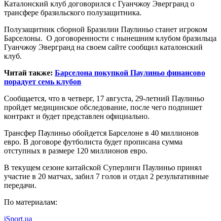
Каталонский клуб договорился с Гуанчжоу Эвергранд о
трансфере бразильского полузащитника.
Полузащитник сборной Бразилии Паулиньо станет игроком
Барселоны. О договоренности с нынешним клубом бразильца
Гуанчжоу Эвергранд на своем сайте сообщил каталонский
клуб.
Читай также:
Барселона покупкой Паулиньо финансово
порадует семь клубов
Сообщается, что в четверг, 17 августа, 29-летний Паулиньо
пройдет медицинское обследование, после чего подпишет
контракт и будет представлен официально.
Трансфер Паулиньо обойдется Барселоне в 40 миллионов
евро. В договоре футболиста будет прописана сумма
отступных в размере 120 миллионов евро.
В текущем сезоне китайской Суперлиги Паулиньо принял
участие в 20 матчах, забил 7 голов и отдал 2 результативные
передачи.
По материалам:
iSport.ua